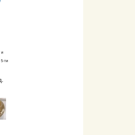
я
 и
 5-ти
д.