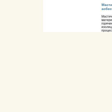
Масти
асбес
Мастич
матери
горячи
изоляц
процес
изоляц
Масти
Асбозу
асбозу
горячи
мастич
усадку
Асбо
Обычно
теплои
кремне
изгото
асбозу
средню