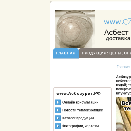
ГЛАВНАЯ
ПРОДУКЦИЯ: ЦЕНЫ, О
Главная
Асбозур
асбестов
водой) т
поверхно
www.Асбозурит.РФ
штукатур
Онлайн консультации
Новости теплоизоляции
Каталог продукции
Фотографии, чертежи