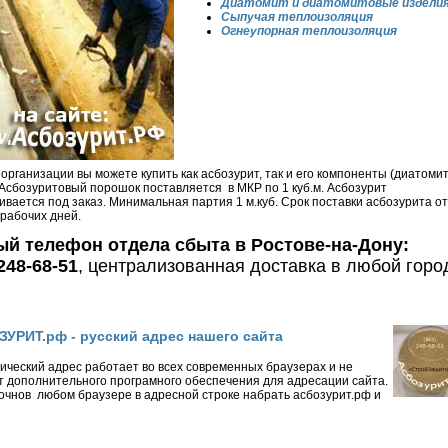
Диатомит и диатомитовые издели
Сыпучая теплоизоляция
Огнеупорная теплоизоляция
организации вы можете купить как асбозурит, так и его компоненты (диатомит
 Асбозуритовый порошок поставляется в МКР по 1 куб.м. Асбозурит
ивается под заказ. Минимальная партия 1 м.куб. Срок поставки асбозурита от
 рабочих дней.
й телефон отдела сбыта в Ростове-на-Дону:
 248-68-51
, централизованная доставка в любой горо
УРИТ.рф - русский адрес нашего сайта
ический адрес работает во всех современных браузерах и не
т дополнительного програмного обеспечения для адресации сайта.
очнов любом браузере в адресной строке набрать асбозурит.рф и