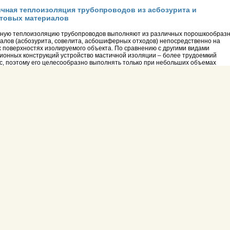
чная теплоизоляция трубопроводов из асбозурита и
товых материалов
ную теплоизоляцию трубопроводов выполняют из различных порошкообраз
алов (асбозурита, совелита, асбошиферных отходов) непосредственно на
х поверхностях изолируемого объекта. По сравнению с другими видами
ионных конструкций устройство мастичной изоляции – более трудоемкий
с, поэтому его целесообразно выполнять только при небольших объемах
ионных...
ка асбозуритовая
ритовую мастику изготавливают в полевых условиях методом затворения
ритового порошка водой. Асбозуритовая мастика используется для нанесени
е поверхности трубопроводов и оборудования, а так же для проведения
ных работ по тепловой изоляции. Асбозуритовая мастика при высыхании даё
 до 15-20%
зурит
 асбест используют в качестве армирующего вещества при изготовлении
золяционных асбестсодержащих изделий (совелитовых, известково-
земистых, перлитоцементных). Кроме того, асбест добавляют в порошки для
вления теплоизоляционных мастик (асбозурит) и штукатурок (асбестоцементн
ритоцементной). Введение асбеста в теплоизоляционные изделия понижает 
ю...