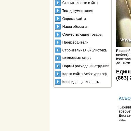
Строительные сайты
Тех. документация
Опросы сайта
Наши объекты
Сопутствующие товары
Производители
Строительная библиотека
В нашей 
асбест).
Рекламные акции
изготавл
до 10-ти
Нормы расхода, инструкции
Едины
Карта сайта Асбозурит.рф
(863)
Конфиденциальность
АСБОЗ
Кирилл
требуе
Достат
вы...