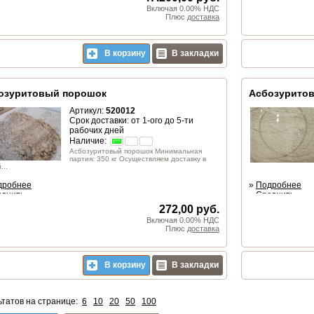
Включая 0.00% НДС
Плюс
доставка
В корзину
В закладки
озуритовый порошок
Асбозуритов
Артикул:
520012
Срок доставки: от 1-ого до 5-ти
рабочих дней
Наличие:
Асбозуритовый порошок Минимальная
партия: 350 кг Осуществляем доставку в
...
дробнее
»
Подробнее
авнить
»
Сравнить
272,00 руб.
Включая 0.00% НДС
Плюс
доставка
В корзину
В закладки
ьтатов на странице:
6
10
20
50
100