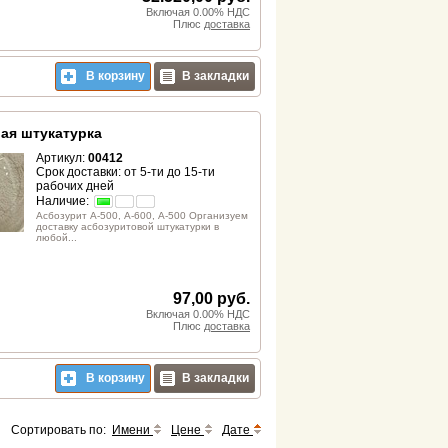
Включая 0.00% НДС
Плюс
доставка
В корзину
В закладки
ая штукатурка
Артикул:
00412
Срок доставки: от 5-ти до 15-ти
рабочих дней
Наличие:
Асбозурит А-500, А-600, А-500 Организуем
доставку асбозуритовой штукатурки в
любой...
97,00 руб.
Включая 0.00% НДС
Плюс
доставка
В корзину
В закладки
Сортировать по:
Имени
Цене
Дате