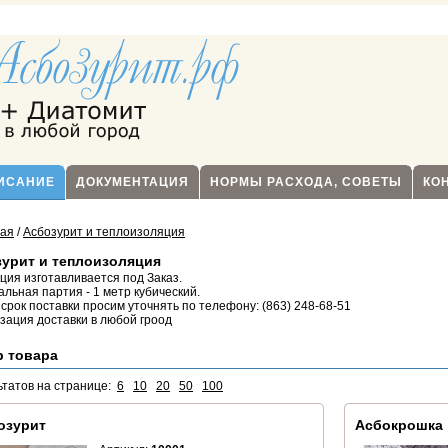
ПИСАНИЕ
ДОКУМЕНТАЦИЯ
НОРМЫ РАСХОДА, СОВЕТЫ
КО
ная
/
Асбозурит и теплоизоляция
урит и теплоизоляция
ция изготавливается под Заказ.
льная партия - 1 метр кубический.
 срок поставки просим уточнять по телефону: (863) 248-68-51
зация доставки в любой гроод
р товара
ьтатов на странице:
6
10
20
50
100
озурит
Асбокрошка