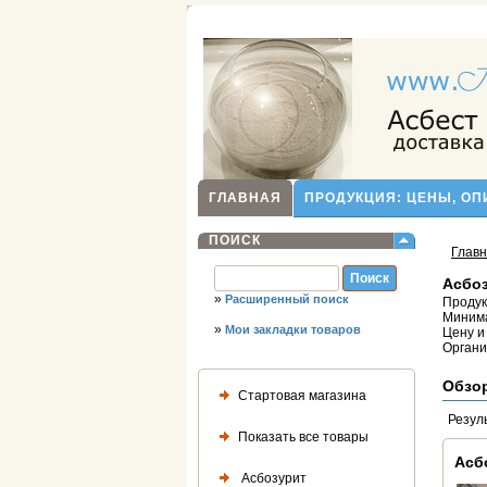
ГЛАВНАЯ
ПРОДУКЦИЯ: ЦЕНЫ, О
ПОИСК
Глав
Асбоз
»
Расширенный поиск
Продук
Минима
»
Мои закладки товаров
Цену и
Органи
Обзо
Стартовая магазина
Резул
Показать все товары
Асб
Асбозурит