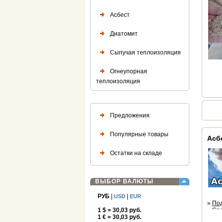
Асбест
Диатомит
Сыпучая теплоизоляция
Огнеупорная
теплоизоляция
Предложения
Популярные товары
Асб
Остатки на складе
ВЫБОР ВАЛЮТЫ
РУБ
|
|
USD
EUR
»
По
1 $ = 30,03 руб.
»
Ср
1 € = 30,03 руб.