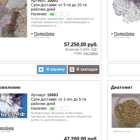
Артикул:
10001
Срок доставки: от 5-ти до 10-ти
рабочих дней
Наличие:
Асбозурит применяют для нанесения на
горячие поверхности трубопроводов и
оборудования, а...
»
Подробнее
»
Подробнее
»
Сравнить
»
Сравнить
57.250,00 руб.
Включая 0.00% НДС
Плюс
доставка
В корзину
В закладки
оволокно
Диатомит
Артикул:
10003
Срок доставки: от 1-ого до 5-ти
рабочих дней
Наличие:
Асбоволокно Волокно асбестовое
трепаное, полученное путем обработки
асбеста хризотилового...
дробнее
авнить
»
Сравнить
47.200,00 руб.