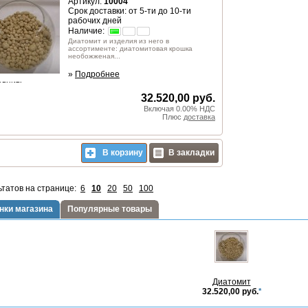
Артикул:
10004
Срок доставки: от 5-ти до 10-ти
рабочих дней
Наличие:
Диатомит и изделия из него в
ассортименте: диатомитовая крошка
необожженая...
»
Подробнее
авнить
32.520,00 руб.
Включая 0.00% НДС
Плюс
доставка
В корзину
В закладки
ьтатов на странице:
6
10
20
50
100
нки магазина
Популярные товары
Диатомит
32.520,00 руб.
*