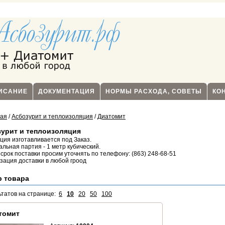
ПИСАНИЕ
ДОКУМЕНТАЦИЯ
НОРМЫ РАСХОДА, СОВЕТЫ
КО
ная
/
Асбозурит и теплоизоляция
/
Диатомит
урит и теплоизоляция
ция изготавливается под Заказ.
льная партия - 1 метр кубический.
 срок поставки просим уточнять по телефону: (863) 248-68-51
зация доставки в любой гроод
р товара
ьтатов на странице:
6
10
20
50
100
томит