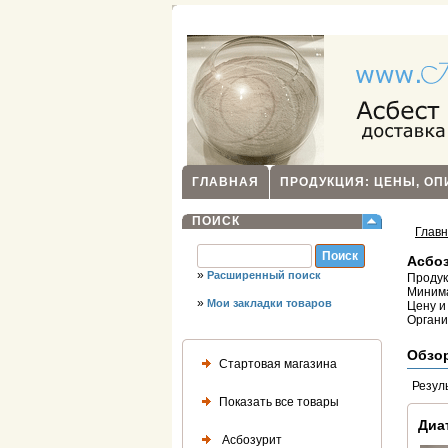
ГЛАВНАЯ
ПРОДУКЦИЯ: ЦЕНЫ, О
ПОИСК
Глав
Асбоз
»
Расширенный поиск
Продук
Минима
»
Мои закладки товаров
Цену и
Органи
Обзо
Стартовая магазина
Резул
Показать все товары
Диа
Асбозурит