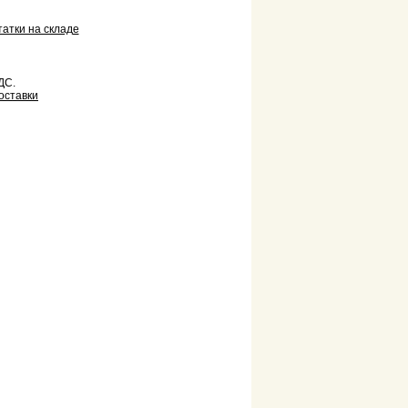
татки на складе
ДС.
оставки