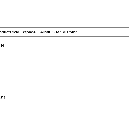
oducts&cid=3&page=1&limit=50&t=diatomit
ия
-51