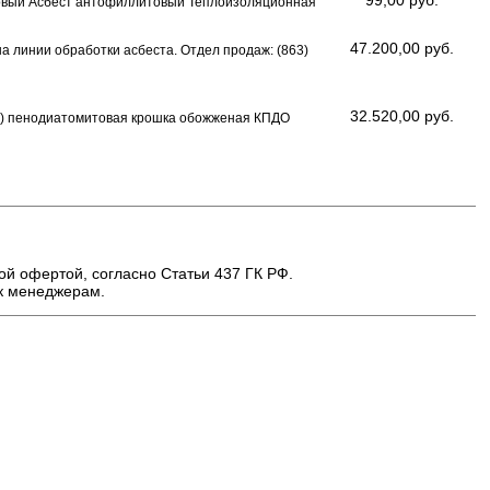
ловый Асбест антофиллитовый Теплоизоляционная
47.200,00 руб.
а линии обработки асбеста. Отдел продаж: (863)
32.520,00 руб.
ка) пенодиатомитовая крошка обожженая КПДО
ой офертой, согласно Статьи 437 ГК РФ.
 к менеджерам.