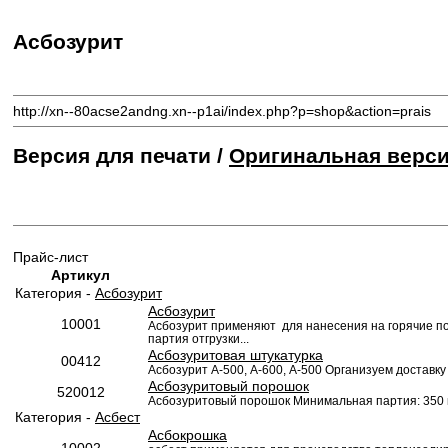
Асбозурит
http://xn--80acse2andng.xn--p1ai/index.php?p=shop&action=prais
Версия для печати /
Оригинальная верс
Прайс-лист
Артикул
Категория -
Асбозурит
Асбозурит
10001
Асбозурит применяют для нанесения на горячие по
партия отгрузки...
Асбозуритовая штукатурка
00412
Асбозурит А-500, А-600, А-500 Организуем доставку
Асбозуритовый порошок
520012
Асбозуритовый порошок Минимальная партия: 350 к
Категория -
Асбест
Асбокрошка
10002