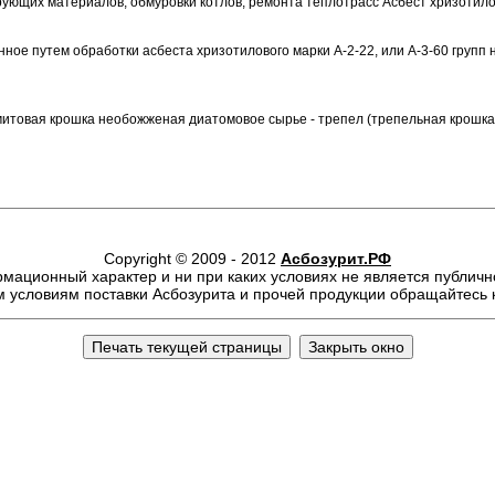
рующих материалов, обмуровки котлов, ремонта теплотрасс Асбест хризоти
ное путем обработки асбеста хризотилового марки А-2-22, или А-3-60 групп н
омитовая крошка необожженая диатомовое сырье - трепел (трепельная крош
Copyright © 2009 - 2012
Асбозурит.РФ
ационный характер и ни при каких условиях не является публичн
 условиям поставки Асбозурита и прочей продукции обращайтесь