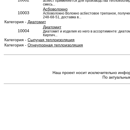
асбест применяется для производства теплоизоли
смесь...
Асбоволокно
10003
Асбоволокно Волокно асбестовое трепаное, получен
248-68-51, доставка в...
Категория -
Диатомит
Диатомит
10004
Диатомит и изделия из него в ассортименте: диат
Кирпич...
Категория -
Сыпучая теплоизоляция
Категория -
Огнеупорная теплоизоляция
Наш проект носит исключительно информ
По актуальным