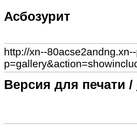
Асбозурит
http://xn--80acse2andng.xn-
p=gallery&action=showincl
Версия для печати /